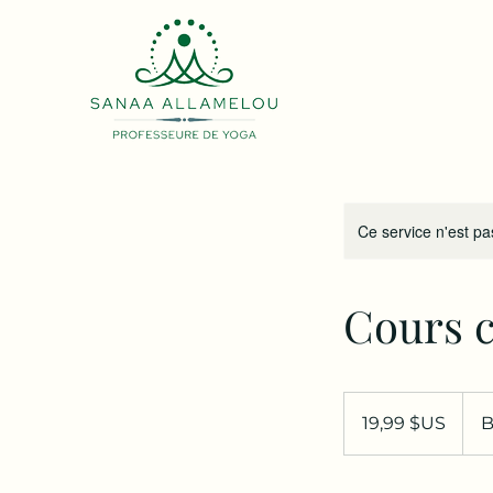
Ce service n'est pa
Cours c
19,99
dollars
19,99 $US
B
des
États-
Unis