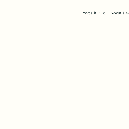
Yoga à Buc
Yoga à Ve