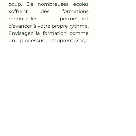
coup. De nombreuses écoles 
xoffrent des formations 
modulables, permettant 
d’avancer à votre propre rythme. 
Envisagez la formation comme 
un processus d’apprentissage 
progressif et donnez-vous la 
permission de prendre le temps 
nécessaire pour intégrer chaque 
étape.
3. Trouver du soutien
Il est toujours plus facile de faire 
face à ses peurs lorsqu’on est 
entouré. Parlez de votre projet à 
des amis ou à des membres de 
votre famille. Si vous connaissez 
des professeurs de yoga, 